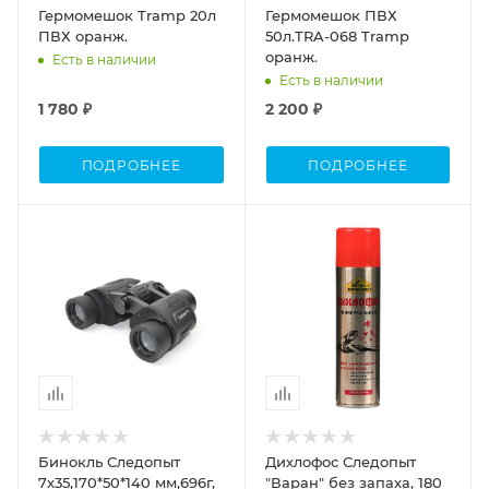
Гермомешок Tramp 20л
Гермомешок ПВХ
ПВХ оранж.
50л.TRA-068 Tramp
оранж.
Есть в наличии
Есть в наличии
1 780 ₽
2 200 ₽
ПОДРОБНЕЕ
ПОДРОБНЕЕ
Объем
0,180
Бинокль Следопыт
Дихлофос Следопыт
7х35,170*50*140 мм,696г,
"Варан" без запаха, 180