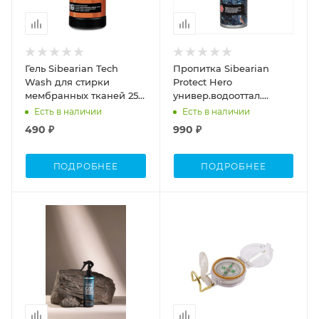
Гель Sibearian Tech
Пропитка Sibearian
Wash для стирки
Protect Hero
мембранных тканей 250
универ.водооттал.
мл,1137
(аэрозоль) 250 мл,1127
Есть в наличии
Есть в наличии
490 ₽
990 ₽
ПОДРОБНЕЕ
ПОДРОБНЕЕ