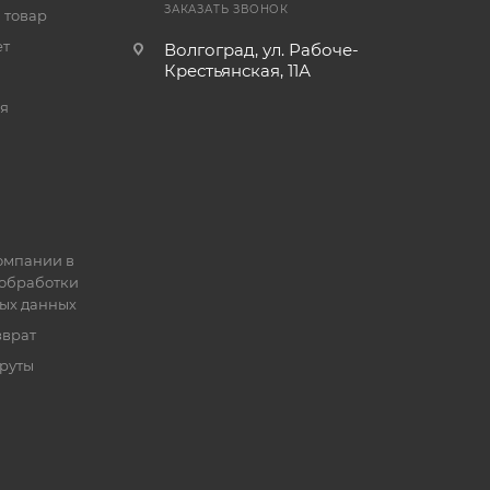
ЗАКАЗАТЬ ЗВОНОК
 товар
ет
Волгоград, ул. Рабоче-
Крестьянская, 11А
я
омпании в
обработки
ых данных
зврат
руты