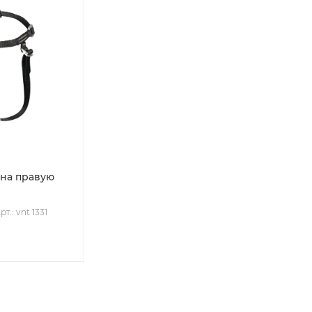
 на правую
рт.: vnt 1331