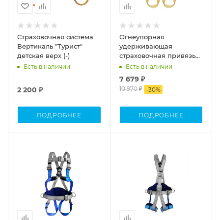
Страховочная система
Огнеупорная
Вертикаль "Турист"
удерживающая
детская верх (-)
страховочная привязь
УСП-2Ж4 ОГ
Есть в наличии
Есть в наличии
7 679 ₽
10 970 ₽
2 200 ₽
-
30
%
ПОДРОБНЕЕ
ПОДРОБНЕЕ
Длина в сложенном
виде, см.
30см
Максимальная
нагрузка, кг.
1500
Масса, кг.