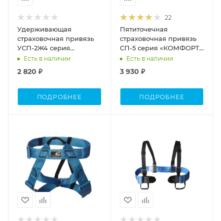
1,6
22
Удерживающая
Пятиточечная
страховочная привязь
страховочная привязь
УСП-2Ж4 серия
СП-5 серия «КОМФОРТ»
«КОМФОРТ»L
L
Есть в наличии
Есть в наличии
2 820 ₽
3 930 ₽
ПОДРОБНЕЕ
ПОДРОБНЕЕ