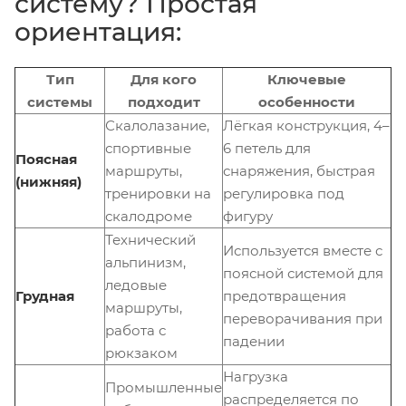
систему? Простая
ориентация:
Тип
Для кого
Ключевые
системы
подходит
особенности
Скалолазание,
Лёгкая конструкция, 4–
спортивные
6 петель для
Поясная
маршруты,
снаряжения, быстрая
(нижняя)
тренировки на
регулировка под
скалодроме
фигуру
Технический
Используется вместе с
альпинизм,
поясной системой для
ледовые
Грудная
предотвращения
маршруты,
переворачивания при
работа с
падении
рюкзаком
Нагрузка
Промышленные
распределяется по