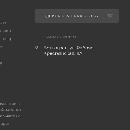
ПОДПИСАТЬСЯ НА РАССЫЛКУ
латы
тавки
ЗАКАЗАТЬ ЗВОНОК
 товар
ет
Волгоград, ул. Рабоче-
Крестьянская, 11А
я
омпании в
обработки
ых данных
зврат