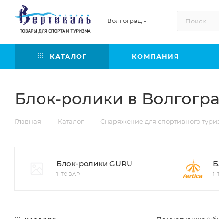
Волгоград
КАТАЛОГ
КОМПАНИЯ
Блок-ролики в Волгогр
—
—
Главная
Каталог
Снаряжение для спортивного тури
Блок-ролики GURU
Б
1 ТОВАР
1
По умолчанию (уб