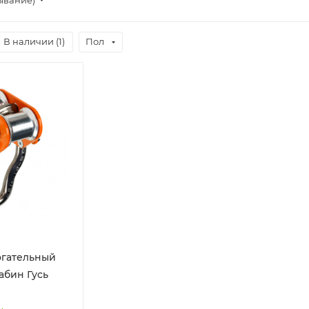
В наличии (
1
)
Пол
огательный
абин Гусь