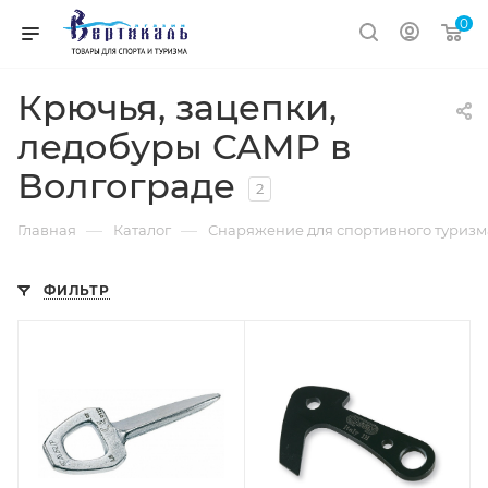
0
Крючья, зацепки,
ледобуры CAMP в
Волгограде
2
—
—
Главная
Каталог
Снаряжение для спортивного туризм
ФИЛЬТР