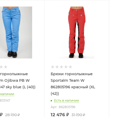
 горнолыжные
Брюки горнолыжные
lm Ojibwa PB W
Sportalm Team W
47 sky blue (L (40))
862805196 красный (XL
(42))
 наличии
2833147
Есть в наличии
Арт.: 862805196
₽
12 476
₽
28 190
₽
31 190
₽