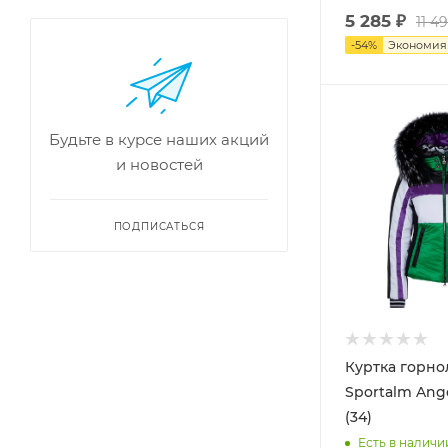
5 285
₽
11 4
-
54
%
Экономи
Будьте в курсе наших акций
и новостей
ПОДПИСАТЬСЯ
Куртка горн
Sportalm Ange
(34)
Есть в наличи