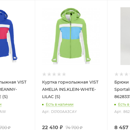
лыжная VIST
Куртка горнолыжная VIST
Брюки
REANNY-
AMELIA INS.KLEIN-WHITE-
Sporta
 (S)
LILAC (S)
8628331
и
Есть в наличии
Есть в
AAW
Арт.: D0100AA3CAY
Арт.: 86
22 410
₽
8 457
 700
₽
74 700
₽