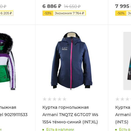
6 886
₽
7 995
90
₽
14 650
₽
я
6 205
₽
-
53
%
Экономия
7 764
₽
-
50
%
Э
олыжная
Куртка горнолыжная
Куртка
l 90219111533
Armani TNQ7Z 6GTG07 Ws
Armani
1554 тёмно-синий (INT:XL)
(INT:S)
и
Есть в наличии
Есть в