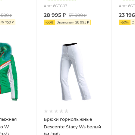
Арт.: 6GTG07
Арт.: 6G
28 995
₽
23 196
 500
₽
57 990
₽
я
47 750
₽
-
50
%
Экономия
28 995
₽
-
60
%
Э
олыжная
Брюки горнолыжные
co W
Descente Stacy Ws белый
(34))
(M (38))