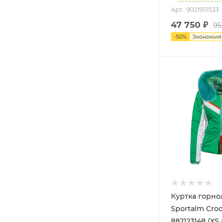
Арт.: 90219111533
47 750
₽
95
-
50
%
Экономи
Куртка горн
Sportalm Cro
882123148 (XS 