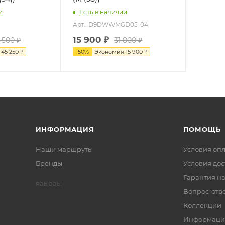
и
Есть в наличии
Арт.: D9DWWMGD05-04
15 900
₽
 500
₽
31 800
₽
я
45 250
₽
-
50
%
Экономия
15 900
₽
ИНФОРМАЦИЯ
ПОМОЩЬ
Наши маршруты
Условия оп
Бренды
Условия дос
Гарантия на
яаываы
Вопрос-отв
Коллекции
Информаци