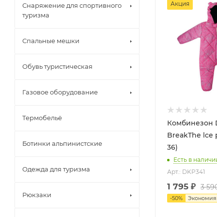
Акция
Снаряжение для спортивного
туризма
Спальные мешки
Обувь туристическая
Газовое оборудование
Термобельё
Комбинезон 
BreakThe lce 
Ботинки альпинистские
36)
Есть в наличи
Одежда для туризма
Арт.: DKP341
1 795
₽
3 59
Рюкзаки
-
50
%
Экономи