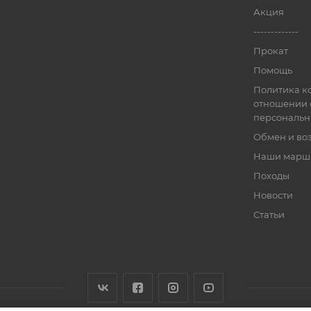
Акция
-------------
Прокат
Помощь
Политика к
отношении 
персональн
Обмен и во
Наши марш
Походы
Новости
Статьи