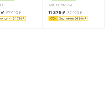
TG01
Арт.: 882829540
₽
11 376
₽
57 990
₽
37 920
₽
кономия
34 794
₽
-
70
%
Экономия
26 544
₽