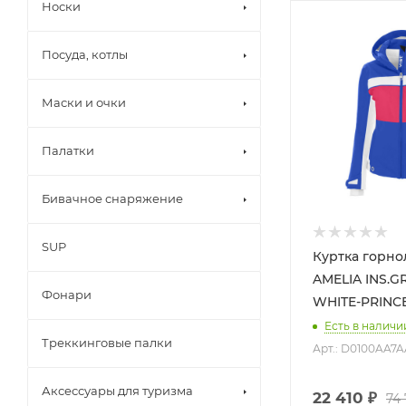
Носки
Посуда, котлы
Маски и очки
Палатки
Бивачное снаряжение
SUP
Куртка горно
AMELIA INS.G
Фонари
WHITE-PRINCE
Есть в наличи
Треккинговые палки
Арт.: D0100AA7
Аксессуары для туризма
22 410
₽
74