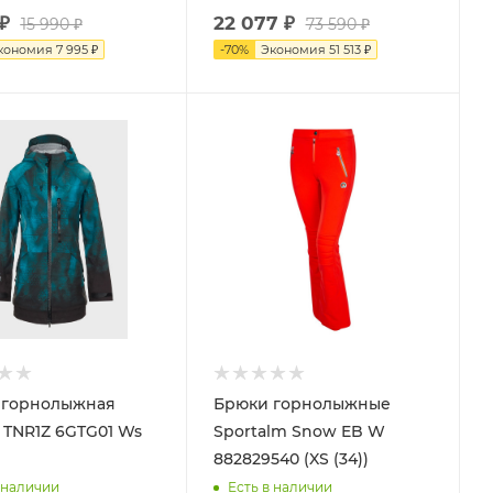
₽
22 077
₽
15 990
₽
73 590
₽
кономия
7 995
₽
-
70
%
Экономия
51 513
₽
 горнолыжная
Брюки горнолыжные
 TNR1Z 6GTG01 Ws
Sportalm Snow EB W
882829540 (XS (34))
 наличии
Есть в наличии