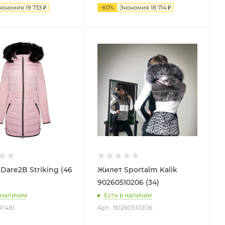
кономия
19 733
₽
-
60
%
Экономия
18 714
₽
Dare2B Striking (46
Жилет Sportalm Kalik
90260510206 (34)
 наличии
Есть в наличии
WP481
Арт.: 90260510206