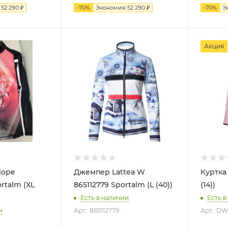
я
52 290
₽
-
70
%
Экономия
52 290
₽
-
70
%
Э
Акция
iope
Джемпер Lattea W
Куртка 
rtalm (XL
865112779 Sportalm (L (40))
(14))
Есть в наличии
Есть в
и
Арт.: 865112779
Арт.: D