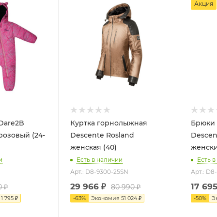
Акция
Dare2B
Куртка горнолыжная
Брюки
розовый (24-
Descente Rosland
Descen
женская (40)
женские
и
Есть в наличии
Есть в
Арт.: D8-9300-25SN
Арт.: D8
29 966
₽
17 69
0
₽
80 990
₽
я
1 795
₽
-
63
%
Экономия
51 024
₽
-
50
%
Э