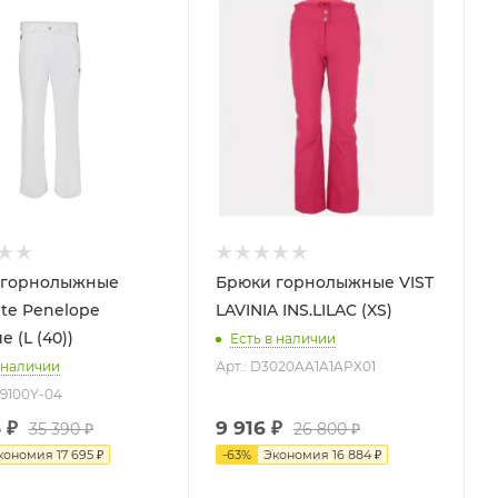
 горнолыжные
Брюки горнолыжные VIST
te Penelope
LAVINIA INS.LILAC (XS)
 (L (40))
Есть в наличии
 наличии
Арт.: D3020AA1A1APX01
-9100Y-04
5
₽
9 916
₽
35 390
₽
26 800
₽
кономия
17 695
₽
-
63
%
Экономия
16 884
₽