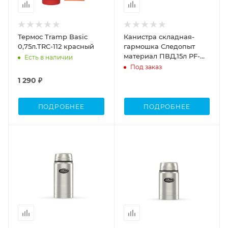
Термос Tramp Basic
Канистра складная-
0,75л.TRC-112 красный
гармошка Следопыт
материал ПВД,15л PF-
Есть в наличии
CT-F13
Под заказ
1 290 ₽
ПОДРОБНЕЕ
ПОДРОБНЕЕ
Объем
Объем
0,75л.
0,5л.