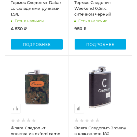
Термос Следопыт-Dakar
Термос Следопыт
со складными ручками
Weekend 0,5л.с
1,9л.
ситечком черный
Есть в наличии
Есть в наличии
4 530 ₽
950 ₽
ПОДРОБНЕЕ
ПОДРОБНЕЕ
Объем
Объем
0,280
0,180
Фляга Следопыт
Фляга Следопыт-Browny
оплетка из oxford camo
в кож.оплете 180