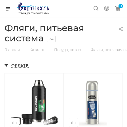
0
Фляги, питьевая
система
24
—
—
—
Главная
Каталог
Посуда, котлы
Фляги, питьевая с
ФИЛЬТР
Объем
Объем
1,2л.
0,75л.