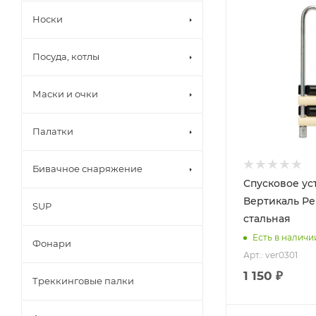
Носки
Посуда, котлы
Маски и очки
Палатки
Бивачное снаряжение
Спусковое ус
Вертикаль Р
SUP
стальная
Есть в наличи
Фонари
Арт.: ver0301
1 150 ₽
Треккинговые палки