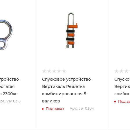
тройство
Спусковое устройство
Спуско
рогатая
Вертикаль Решетка
Вертик
 2300кг
комбинированная 5
комби
валиков
рт.: ver 0315
Под за
Арт.: ver 0304
Под заказ