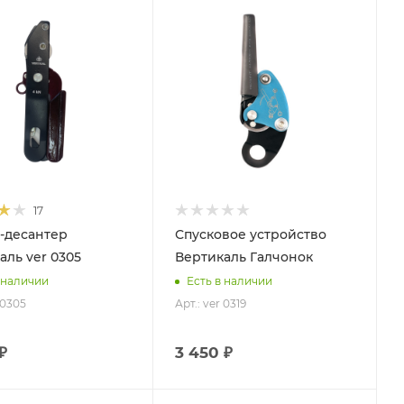
17
-десантер
Спусковое устройство
аль ver 0305
Вертикаль Галчонок
 наличии
Есть в наличии
 0305
Арт.: ver 0319
₽
3 450 ₽