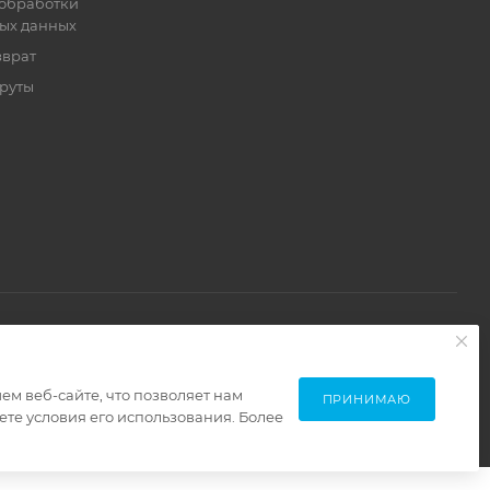
обработки
ых данных
зврат
руты
м веб-сайте, что позволяет нам
ПРИНИМАЮ
те условия его использования. Более