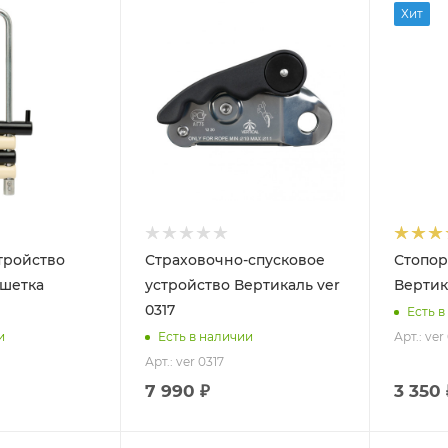
Хит
тройство
Страховочно-спусковое
Стопор
ешетка
устройство Вертикаль ver
Вертик
0317
Есть в
Арт.: ver
и
Есть в наличии
Арт.: ver 0317
7 990 ₽
3 350 