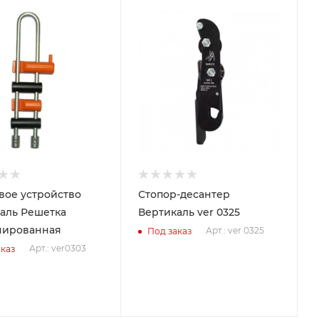
вое устройство
Стопор-десантер
аль Решетка
Вертикаль ver 0325
нированная
Арт.: ver 0325
Под заказ
Арт.: ver0303
каз