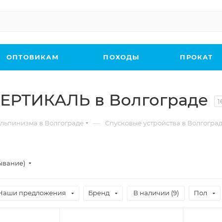
ОПТОВИКАМ
ПОХОДЫ
ПРОКАТ
ВЕРТИКАЛЬ в Волгограде
1
—
льпинизма в Волгограде
Спусковые устройства в Волгогра
ывание)
Наши предложения
Бренд
В наличии (
9
)
Пол