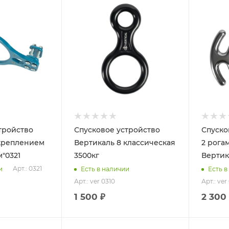
тройство
Спусковое устройство
Спуско
 креплением
Вертикаль 8 классическая
2 рога
м"0321
3500кг
Вертик
Арт.: 0321
и
Есть в наличии
Есть в
Арт.: ver 0310
Арт.: ver
1 500 ₽
2 300