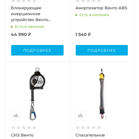
Блокирующее
Амортизатор Венто ABS
инерционное
Есть в наличии
устройство Венто
втягивающего типа
Есть в наличии
НВ15
44 990 ₽
1 540 ₽
ПОДРОБНЕЕ
ПОДРОБНЕЕ
СИЗ Венто
Спасательное