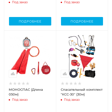
втягивающего типа
20м
Под заказ
Под заказ
Венто НВ-02
ПОДРОБНЕЕ
ПОДРОБНЕЕ
МОНОСПАС (Длина
Спасательный комплект
050м)
"КСС-30" (30м)
Под заказ
Под заказ