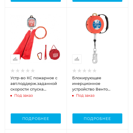
Устр-во КС пожарное с
Блокирующее
авт.поддерж.заданной
инерционное
скорости спуска
устройство Венто
МОНОСПАС 5 метров
втягивающего типа
Под заказ
Под заказ
НВ10
ПОДРОБНЕЕ
ПОДРОБНЕЕ