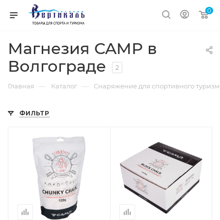
0
Магнезия CAMP в
Волгограде
2
—
—
Главная
Каталог
Снаряжение для спортивного туризм
ФИЛЬТР