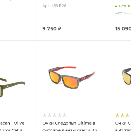
Арт.: 459 11 26
Есть в
Арт.: 72
9 750 ₽
15 090
acan I Olive
Очки Следопыт Ultima в
Очки С
irror Cat.3
футляре,линзы grey with
в футл