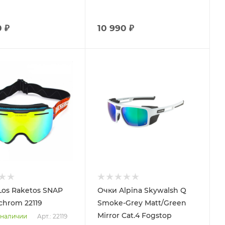
0 ₽
10 990 ₽
Los Raketos SNAP
Очки Alpina Skywalsh Q
chrom 22119
Smoke-Grey Matt/Green
Mirror Cat.4 Fogstop
Арт.: 22119
 наличии