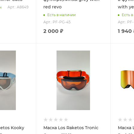
red revo
with ye
Арт.: А8649
и
Есть в наличии
Есть в
Арт.: PF-PG-45
Арт.: PF
2 000 ₽
1 940 
ketos Kooky
Маска Los Raketos Tronic
Маска L