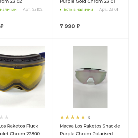
rom 23102
Purple Gold Chrom 23101
Арт.: 23102
Арт.: 23101
 наличии
Есть в наличии
 ₽
7 990 ₽
3
os Raketos Fluck
Маска Los Raketos Shackle
iolet Chrom 22800
Purple Chrom Polarised