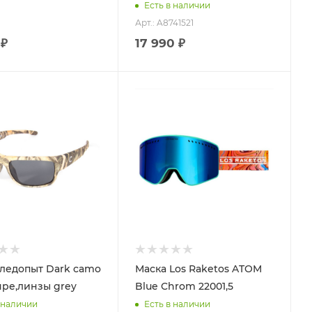
Есть в наличии
Арт.: A8741521
 ₽
17 990 ₽
ледопыт Dark camo
Маска Los Raketos ATOM
яре,линзы grey
Blue Chrom 22001,5
 наличии
Есть в наличии