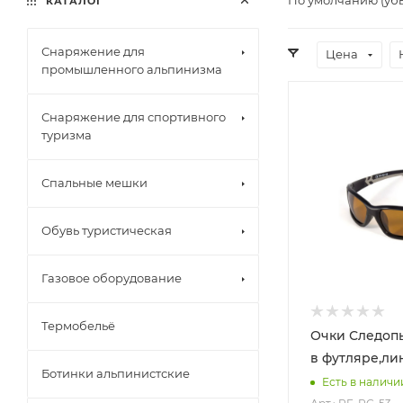
КАТАЛОГ
Снаряжение для
Цена
промышленного альпинизма
Снаряжение для спортивного
туризма
Спальные мешки
Обувь туристическая
Газовое оборудование
Термобельё
Очки Следопы
в футляре,ли
Ботинки альпинистские
Есть в наличи