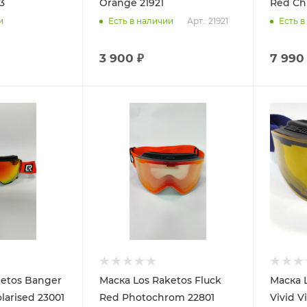
3
Orange 21921
Red Ch
Арт.: 21921
и
Есть в наличии
Есть в
3 900 ₽
7 990
ketos Banger
Маска Los Raketos Fluck
Маска L
arised 23001
Red Photochrom 22801
Vivid V