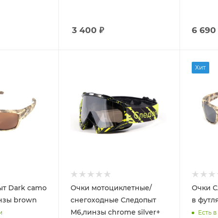
3 400
₽
6 690
Хит
ыт Dark camo
Очки мотоциклетные/
Очки С
нзы brown
снегоходные Следопыт
в футл
М6,линзы chrome silver+
и
Есть в