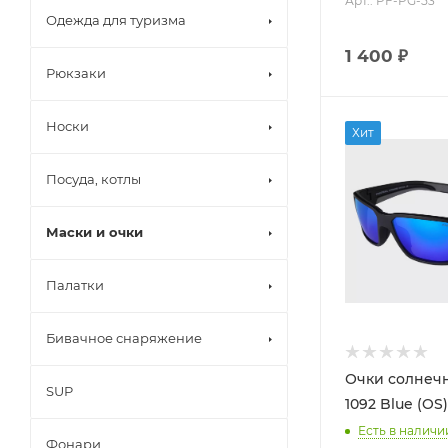
Арт.: PF-PG-53
Одежда для туризма
1 400 ₽
Рюкзаки
Носки
Хит
Посуда, котлы
Маски и очки
Палатки
Бивачное снаряжение
Очки солнечн
SUP
1092 Blue (OS)
Есть в наличи
Фонари