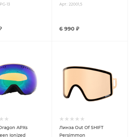
-PG-13
Арт.: 22001,5
₽
6 990 ₽
Процент Скидки
30
Dragon APXs
Линза Out Of SHIFT
een Ionized
Persimmon