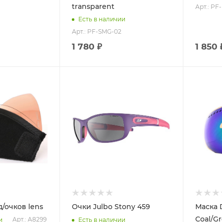
transparent
Арт.: PF
Есть в наличии
Арт.: PF-SMG-02
1 780 ₽
1 850 
д/очков lens
Очки Julbo Stony 459
Маска 
Coal/Gr
Арт.: A8299
и
Есть в наличии