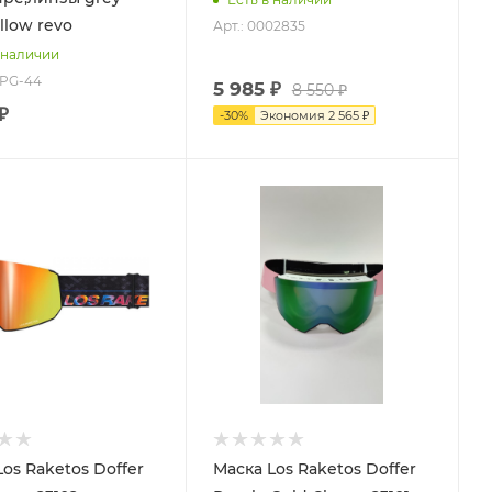
llow revo
Арт.: 0002835
 наличии
-PG-44
5 985 ₽
8 550 ₽
₽
-
30
%
Экономия
2 565 ₽
os Raketos Doffer
Маска Los Raketos Doffer