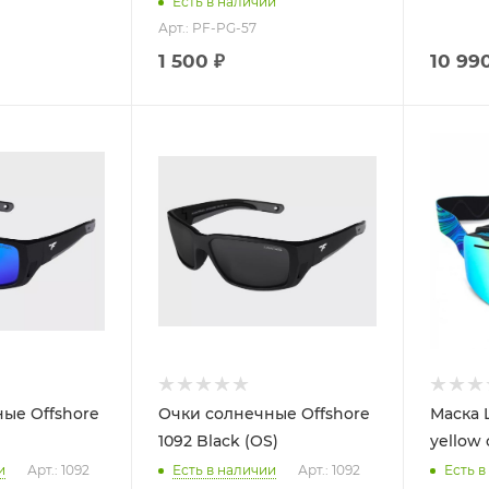
Есть в наличии
Арт.: PF-PG-57
1 500 ₽
10 99
ые Offshore
Очки солнечные Offshore
Маска 
1092 Black (OS)
yellow 
и
Арт.: 1092
Есть в наличии
Арт.: 1092
Есть в