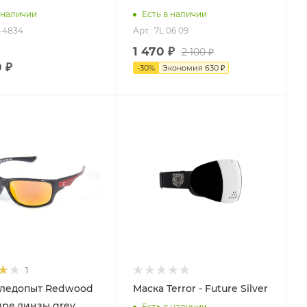
 наличии
Есть в наличии
2-4834
Арт.: 7L 06 09
1 470 ₽
2 100 ₽
 ₽
-
30
%
Экономия
630 ₽
Процент Скидки
30
1
ледопыт Redwood
Маска Terror - Future Silver
яре,линзы grey
Есть в наличии