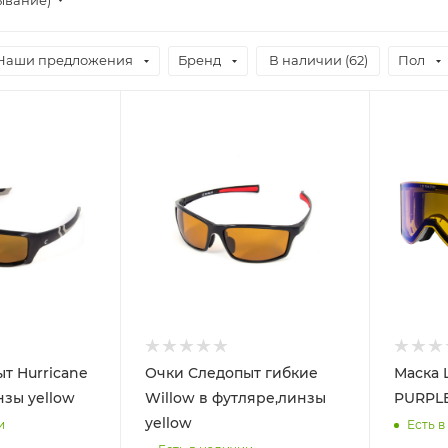
Наши предложения
Бренд
В наличии (
62
)
Пол
т Hurricane
Очки Следопыт гибкие
Маска 
нзы yellow
Willow в футляре,линзы
PURPL
yellow
и
Есть в