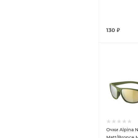
130 ₽
Очки Alpina N
Matt/Bronce M