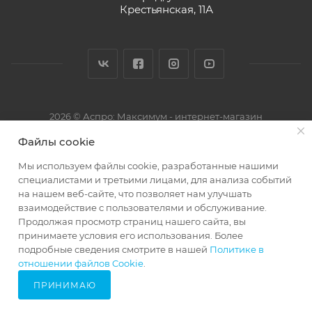
Крестьянская, 11А
2026 © Аспро: Максимум - интернет-магазин
Файлы cookie
Мы используем файлы cookie, разработанные нашими
специалистами и третьими лицами, для анализа событий
на нашем веб-сайте, что позволяет нам улучшать
взаимодействие с пользователями и обслуживание.
Продолжая просмотр страниц нашего сайта, вы
принимаете условия его использования. Более
подробные сведения смотрите в нашей
Политике в
68248933
отношении файлов Cookie
.
ПРИНИМАЮ
Главная
Кабинет
Корзина
Избранные
Сравнение
Каталог