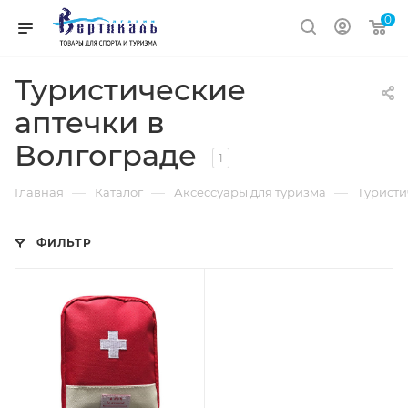
0
Туристические
аптечки в
Волгограде
1
—
—
—
Главная
Каталог
Аксессуары для туризма
Туристи
ФИЛЬТР