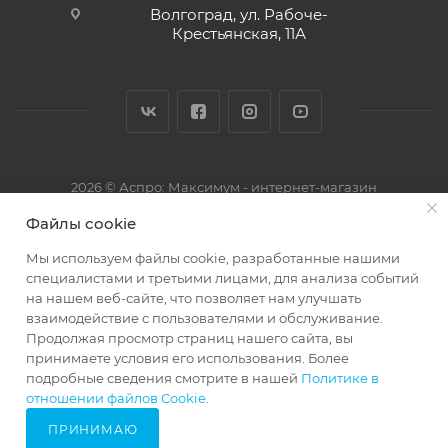
Волгоград, ул. Рабоче-
Крестьянская, 11А
2026 © Аспро: Максимум - интернет-магазин
Файлы cookie
Мы используем файлы cookie, разработанные нашими
специалистами и третьими лицами, для анализа событий
на нашем веб-сайте, что позволяет нам улучшать
взаимодействие с пользователями и обслуживание.
Продолжая просмотр страниц нашего сайта, вы
принимаете условия его использования. Более
подробные сведения смотрите в нашей
Политике в
68248933
отношении файлов Cookie
.
ПРИНИМАЮ