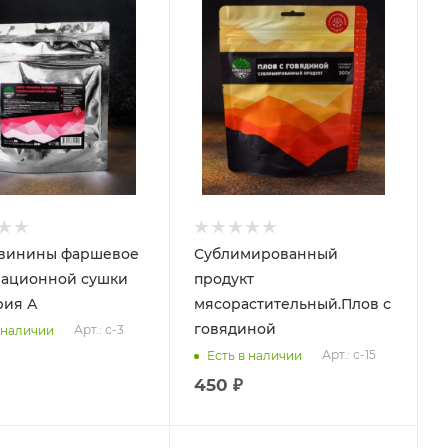
свинины фаршевое
Сублимированный
мационной сушки
продукт
рия А
мясорастительный.Плов с
говядиной
Арт.: с-3
 наличии
Арт.: с-15
Есть в наличии
450 ₽