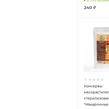
Есть в наличи
240 ₽
Консервы
мясорастите
стерилизова
"Макаронные