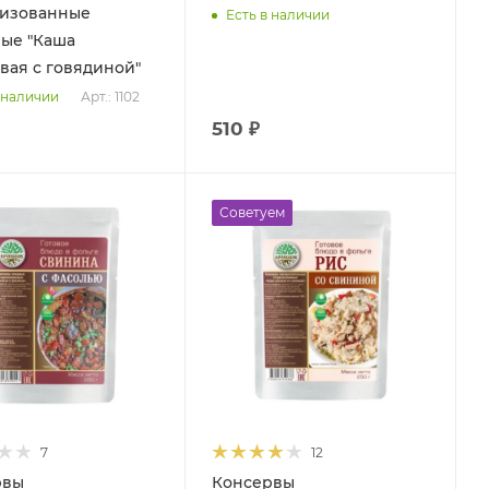
лизованные
Есть в наличии
ые "Каша
вая с говядиной"
Арт.: 1102
 наличии
510 ₽
Советуем
7
12
рвы
Консервы