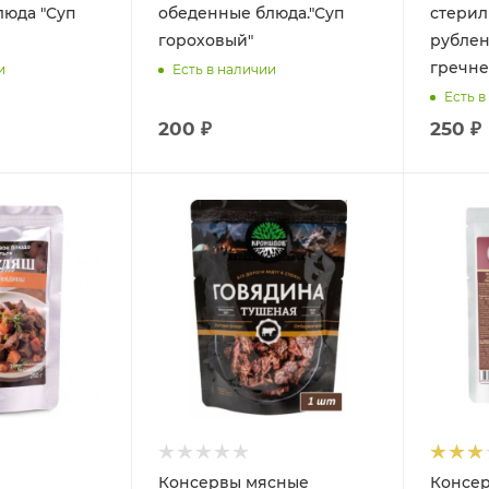
люда "Суп
обеденные блюда."Суп
стери
гороховый"
рублен
гречне
и
Есть в наличии
Есть в
200 ₽
250 ₽
Консервы мясные
Консе