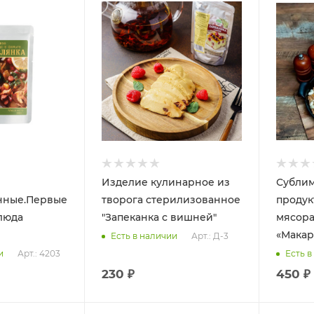
Изделие кулинарное из
Субли
нные.Первые
творога стерилизованное
продук
люда
"Запеканка с вишней"
мясора
«Макар
Арт.: Д-3
Есть в наличии
Арт.: 4203
и
Есть в
230 ₽
450 ₽