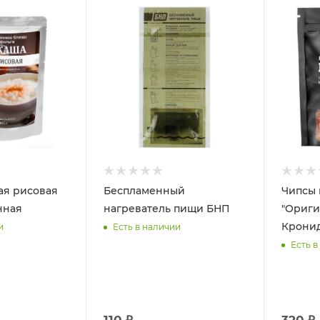
ая рисовая
Беспламенный
Чипсы 
нная
нагреватель пищи БНП
"Ориги
Крони
и
Есть в наличии
Есть в
110 ₽
320 ₽