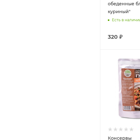
обеденные б
куриный"
Есть в наличи
320 ₽
Консервы