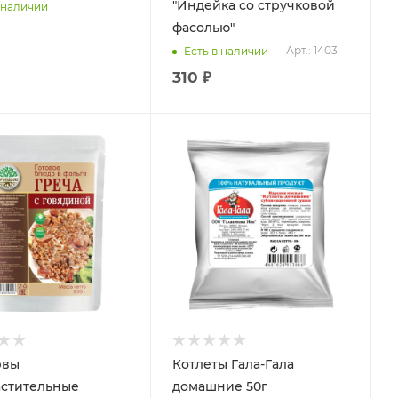
"Индейка со стручковой
 наличии
фасолью"
Арт.: 1403
Есть в наличии
310 ₽
рвы
Котлеты Гала-Гала
стительные
домашние 50г