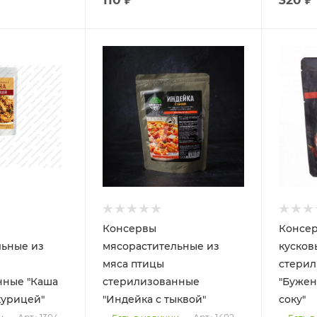
Консервы
Консе
льные из
мясорастительные из
кусков
мяса птицы
стери
нные "Каша
стерилизованные
"Бужен
курицей"
"Индейка с тыквой"
соку"