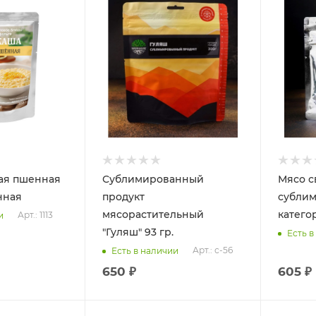
ая пшенная
Сублимированный
Мясо 
нная
продукт
субли
мясорастительный
катего
Арт.: 1113
и
"Гуляш" 93 гр.
Есть в
Арт.: с-56
Есть в наличии
650 ₽
605 ₽