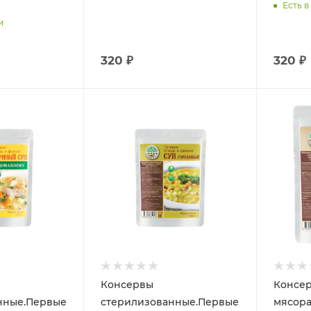
Есть в
и
320 ₽
320 ₽
Консервы
Консе
нные.Первые
стерилизованные.Первые
мясора