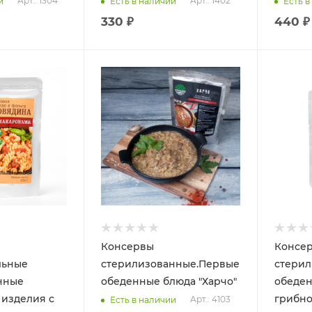
Арт.: 1304
Арт.: 1402
и
Есть в наличии
Есть в
330 ₽
440 ₽
Консервы
Консе
льные
стерилизованные.Первые
стерил
нные
обеденные блюда "Харчо"
обеден
 изделия с
грибно
Арт.: 4103
Есть в наличии