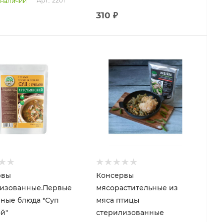
Арт.: 2201
 наличии
310 ₽
рвы
Консервы
изованные.Первые
мясорастительные из
ные блюда "Суп
мяса птицы
й"
стерилизованные