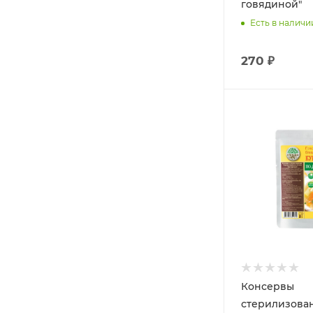
говядиной"
Есть в наличи
270 ₽
Консервы
стерилизова